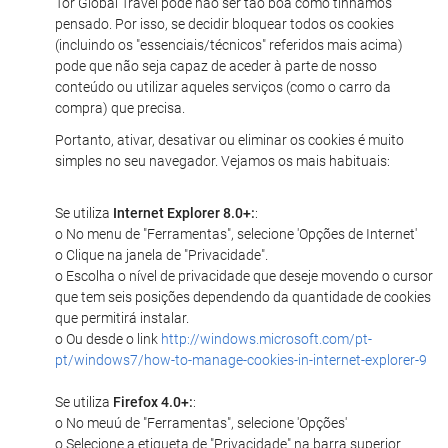
Tor Global Travel pode não ser tão boa como tínhamos
pensado. Por isso, se decidir bloquear todos os cookies
(incluindo os "essenciais/técnicos" referidos mais acima)
pode que não seja capaz de aceder à parte de nosso
conteúdo ou utilizar aqueles serviços (como o carro da
compra) que precisa.
Portanto, ativar, desativar ou eliminar os cookies é muito
simples no seu navegador. Vejamos os mais habituais:
Se utiliza
Internet Explorer 8.0+:
:
o No menu de "Ferramentas", selecione 'Opções de Internet'
o Clique na janela de "Privacidade".
o Escolha o nível de privacidade que deseje movendo o cursor
que tem seis posições dependendo da quantidade de cookies
que permitirá instalar.
o Ou desde o link
http://windows.microsoft.com/pt-
pt/windows7/how-to-manage-cookies-in-internet-explorer-9
Se utiliza
Firefox 4.0+:
:
o No meuú de "Ferramentas", selecione 'Opções'
o Selecione a etiqueta de "Privacidade" na barra superior