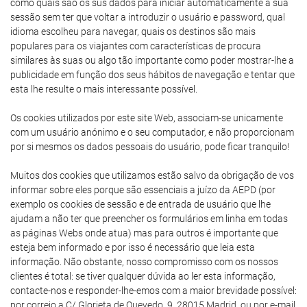
como quais são os sus dados para iniciar automaticamente a sua
sessão sem ter que voltar a introduzir o usuário e password, qual
idioma escolheu para navegar, quais os destinos são mais
populares para os viajantes com características de procura
similares às suas ou algo tão importante como poder mostrar-lhe a
publicidade em função dos seus hábitos de navegação e tentar que
esta lhe resulte o mais interessante possível.
Os cookies utilizados por este site Web, associam-se unicamente
com um usuário anónimo e o seu computador, e não proporcionam
por si mesmos os dados pessoais do usuário, pode ficar tranquilo!
Muitos dos cookies que utilizamos estão salvo da obrigação de vos
informar sobre eles porque são essenciais a juízo da AEPD (por
exemplo os cookies de sessão e de entrada de usuário que lhe
ajudam a não ter que preencher os formulários em linha em todas
as páginas Webs onde atua) mas para outros é importante que
esteja bem informado e por isso é necessário que leia esta
informação. Não obstante, nosso compromisso com os nossos
clientes é total: se tiver qualquer dúvida ao ler esta informação,
contacte-nos e responder-lhe-emos com a maior brevidade possível:
por correio a C/ Glorieta de Quevedo, 9, 28015 Madrid, ou por e-mail