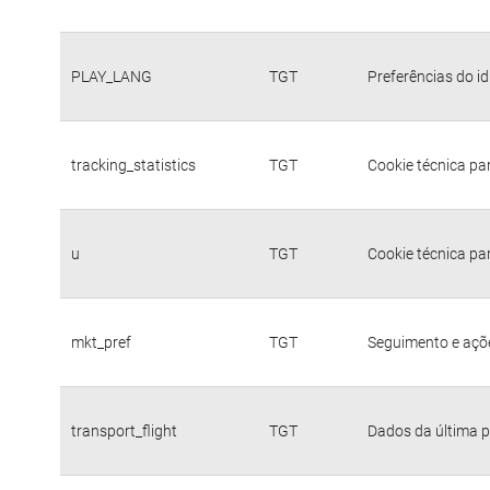
PLAY_LANG
TGT
Preferências do i
tracking_statistics
TGT
Cookie técnica pa
u
TGT
Cookie técnica pa
mkt_pref
TGT
Seguimento e açõe
transport_flight
TGT
Dados da última p