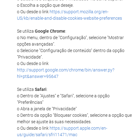
o Escolha a opção que deseje.
o Ou desde o link
https://support.mozilla.org/en-
US/kb/enable-and-disable-cookies-website-preferences
Se utiliza
Google Chrome
:
o No menu, dentro de "Configuração", selecione "Mostrar
opções avançadas".
o Selecione "Configuração de conteúdo" dentro da opção
"Privacidade".
o Ou desde o link
http://support.google.com/chrome/bin/answer.py?
hl=pt&answer=95647
Se utiliza
Safari
:
o Dentro de "Ajustes" e "Safari", selecione a opção
"Preferências"
o Abra a janela de "Privacidade"
o Dentro da opção "Bloquear cookies", selecione a opção que
melhor se ajuste às suas necessidades.
o Ou desde o link
https://support.apple.com/en-
us/guide/safari/sfri11471/mac