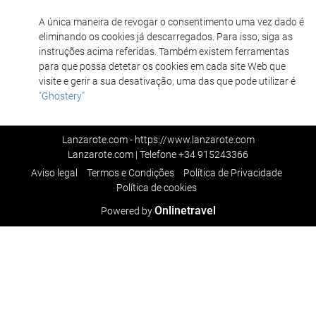
A única maneira de revogar o consentimento uma vez dado é
eliminando os cookies já descarregados. Para isso, siga as
instruções acima referidas. Também existem ferramentas
para que possa detetar os cookies em cada site Web que
visite e gerir a sua desativação, uma das que pode utilizar é
"Ghostery"
Lanzarote.com - https://www.lanzarote.com
Lanzarote.com | Telefone
+34 915243366
Aviso legal
Termos e Condições
Política de Privacidade
Política de cookies
Onlinetravel
Powered by