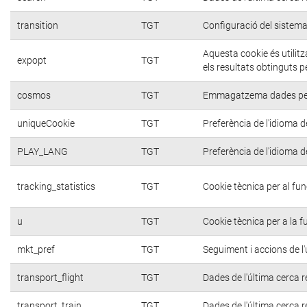
transition
TGT
Configuració del sistema
Aquesta cookie és utilit
expopt
TGT
els resultats obtinguts p
cosmos
TGT
Emmagatzema dades per a
uniqueCookie
TGT
Preferència de l'idioma de
PLAY_LANG
TGT
Preferència de l'idioma de
tracking_statistics
TGT
Cookie tècnica per al fu
u
TGT
Cookie tècnica per a la f
mkt_pref
TGT
Seguiment i accions de l'
transport_flight
TGT
Dades de l'última cerca r
transport_train
TGT
Dades de l'última cerca r