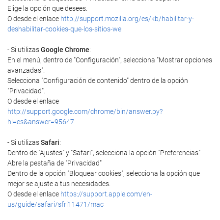
Elige la opción que desees.
O desde el enlace
http://support.mozilla.org/es/kb/habilitar-y-
deshabilitar-cookies-que-los-sitios-we
- Si utilizas
Google Chrome
:
En el menú, dentro de "Configuración", selecciona "Mostrar opciones
avanzadas".
Selecciona "Configuración de contenido" dentro de la opción
"Privacidad".
O desde el enlace
http://support.google.com/chrome/bin/answer.py?
hl=es&answer=95647
- Si utilizas
Safari
:
Dentro de "Ajustes" y "Safari", selecciona la opción "Preferencias"
Abre la pestaña de "Privacidad"
Dentro de la opción "Bloquear cookies", selecciona la opción que
mejor se ajuste a tus necesidades.
O desde el enlace
https://support.apple.com/en-
us/guide/safari/sfri11471/mac