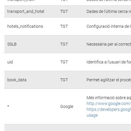
transport_and_hotel
TGT
Dades de l'última cerca r
hotels_notifications
TGT
Configuració interna de 
SSLB
TGT
Necessària per al correc
uid
TGT
Identifica a l'usuari de
book_data
TGT
Permet agilitzar el procé
Més informació sobre aq
http://www.google.com/
*
Google
https://developers.googl
usage