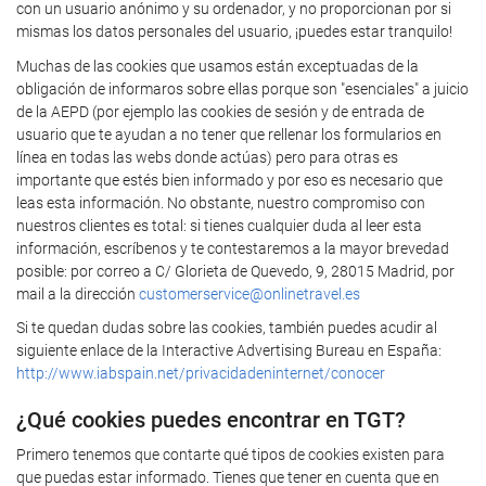
con un usuario anónimo y su ordenador, y no proporcionan por si
mismas los datos personales del usuario, ¡puedes estar tranquilo!
Muchas de las cookies que usamos están exceptuadas de la
obligación de informaros sobre ellas porque son "esenciales" a juicio
de la AEPD (por ejemplo las cookies de sesión y de entrada de
usuario que te ayudan a no tener que rellenar los formularios en
línea en todas las webs donde actúas) pero para otras es
importante que estés bien informado y por eso es necesario que
leas esta información. No obstante, nuestro compromiso con
nuestros clientes es total: si tienes cualquier duda al leer esta
información, escríbenos y te contestaremos a la mayor brevedad
posible: por correo a C/ Glorieta de Quevedo, 9, 28015 Madrid, por
mail a la dirección
customerservice@onlinetravel.es
Si te quedan dudas sobre las cookies, también puedes acudir al
siguiente enlace de la Interactive Advertising Bureau en España:
http://www.iabspain.net/privacidadeninternet/conocer
¿Qué cookies puedes encontrar en TGT?
Primero tenemos que contarte qué tipos de cookies existen para
que puedas estar informado. Tienes que tener en cuenta que en