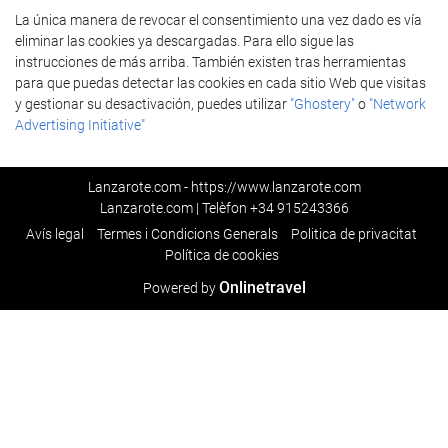
La única manera de revocar el consentimiento una vez dado es vía
eliminar las cookies ya descargadas. Para ello sigue las
instrucciones de más arriba. También existen tras herramientas
para que puedas detectar las cookies en cada sitio Web que visitas
y gestionar su desactivación, puedes utilizar
"Ghostery"
o
"Network
Advertising Initiative"
Lanzarote.com - https://www.lanzarote.com
Lanzarote.com | Telèfon
+34 915243366
Avís legal
Termes i Condicions Generals
Poli­tica de privacitat
Política de cookies
Onlinetravel
Powered by