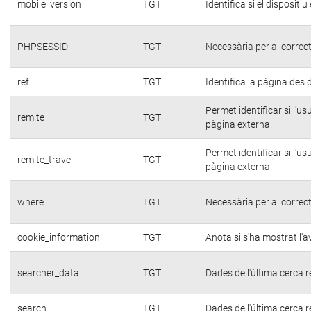
mobile_version
TGT
Identifica si el dispositiu
PHPSESSID
TGT
Necessària per al correc
ref
TGT
Identifica la pàgina des d
Permet identificar si l'u
remite
TGT
pàgina externa.
Permet identificar si l'u
remite_travel
TGT
pàgina externa.
where
TGT
Necessària per al correc
cookie_information
TGT
Anota si s'ha mostrat l'av
searcher_data
TGT
Dades de l'última cerca r
search
TGT
Dades de l'última cerca r