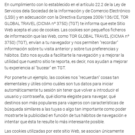
En cumplimiento con lo establecido en el artículo 22.2 de la Ley de
Servicios dela Sociedad de la Información y de Comercio Electrónico
(LSSI) y en adecuación con la Directiva Europea 2009/136/CE, TOR
GLOBAL TRAVEL (CICMA nº 3750) (TGT) te informa que este Sitio
Web acepta el uso de cookies. Las cookies son pequeños ficheros
de información que las Web, como TOR GLOBAL TRAVEL (CICMA nº
3750) (TGT), envían a tu navegador y nos permiten "recordar"
información sobre tu visita anterior y sobre tus preferencias y
hábitos. Esto nos ayuda a facilitarte la navegación y a mejorar la
utilidad que nuestro sitio te reporta, es decir, nos ayudan a mejorar
tu experiencia al "bucear" en TGT.
Por ponerte un ejemplo, las cookies nos "recuerdan" cosas tan
elementales y útiles cómo cuáles son tus datos para iniciar
automáticamente tu sesión sin tener que volver a introducir el
usuario y contraseña, qué idioma elegiste para navegar, qué
destinos son más populares para viajeros con características de
búsqueda similares a las tuyas o algo tan importante como poder
mostrarte la publicidad en función de tus hábitos de navegación e
intentar que ésta te resulte lo más interesante posible.
Las cookies utilizadas por este sitio Web, se asocian únicamente