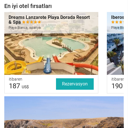
En iyi otel fırsatları
Dreams Lanzarote Playa Dorada Resort
Iberosta
& Spa
Playa Blanca, ispanya
Playa Blanc
itibaren
itibaren
Rezervasyon
187
190
US$
U