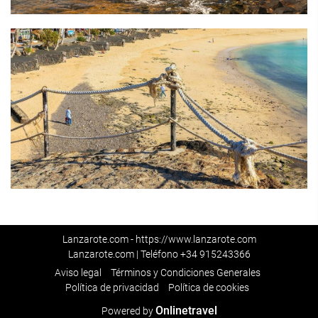
Lanzarote.com - https://www.lanzarote.com
Lanzarote.com | Teléfono
+34 915243366
Aviso legal
Términos y Condiciones Generales
Política de privacidad
Política de cookies
Onlinetravel
Powered by