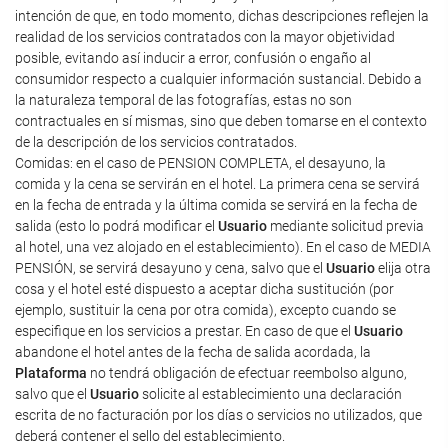
intención de que, en todo momento, dichas descripciones reflejen la
realidad de los servicios contratados con la mayor objetividad
posible, evitando así inducir a error, confusión o engaño al
consumidor respecto a cualquier información sustancial. Debido a
la naturaleza temporal de las fotografías, estas no son
contractuales en sí mismas, sino que deben tomarse en el contexto
de la descripción de los servicios contratados.
Comidas: en el caso de PENSION COMPLETA, el desayuno, la
comida y la cena se servirán en el hotel. La primera cena se servirá
en la fecha de entrada y la última comida se servirá en la fecha de
salida (esto lo podrá modificar el
Usuario
mediante solicitud previa
al hotel, una vez alojado en el establecimiento). En el caso de MEDIA
PENSIÓN, se servirá desayuno y cena, salvo que el
Usuario
elija otra
cosa y el hotel esté dispuesto a aceptar dicha sustitución (por
ejemplo, sustituir la cena por otra comida), excepto cuando se
especifique en los servicios a prestar. En caso de que el
Usuario
abandone el hotel antes de la fecha de salida acordada, la
Plataforma
no tendrá obligación de efectuar reembolso alguno,
salvo que el
Usuario
solicite al establecimiento una declaración
escrita de no facturación por los días o servicios no utilizados, que
deberá contener el sello del establecimiento.