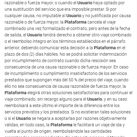
razonable o fuerza mayor, o cuando el
Usuario
haya optado por
una sustitución del servicio que era imposible prestar. Si por
cualquier causa, no imputable al
Usuario
y no justificada por causa
razonable o de fuerza mayor, la
Plataforma
cancela el viaje
combinado una vez formalizado el contrato, pero antes de la fecha
de salida, el
Usuario
tendrá derecho a obtener otro viaje combinado
o el reembolso íntegro en los términos establecidos en el párrafo
anterior, debiendo comunicar esta decisión a la
Plataforma
en el
plazo de dos (2) días hábiles. No se podrá solicitar indemnización
por incumplimiento de contrato cuando dicha rescisión sea
consecuencia de una causa razonable o de fuerza mayor. En caso
de incumplimiento o cumplimiento insatisfactorio de los servicios
prestados que supongan más del 50 % del precio del viaje, cuando
ello no sea consecuencia de causa razonable de fuerza mayor, la
Plataforma
elegirá otras soluciones satisfactorias para continuar el
viaje combinado, sin recargo alguno para el
Usuario
, y en su caso
reembolsará a este último el importe de la diferencia entre los
servicios previstos y los prestados. Si no existieran tales soluciones
o si el
Usuario
se negara a aceptarlas por razones objetivamente
válidas, en todo caso, la
Plataforma
le facilitará un viaje de ida y
vuelta al punto de origen, reembolsándole las cantidades