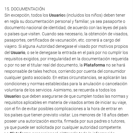
15. DOCUMENTACIÓN
Sin excepción, todos los
Usuario
s (incluidos los niños) deben tener
en regla su documentación personal y familiar, ya sea pasaporte o
documento nacional de identidad, de acuerdo con las leyes del país
o países que visiten. Cuando sea necesario, la obtención de visados,
pasaportes, certificados de vacunación, etc. correrá a cargo del
viajero. Si alguna Autoridad denegase el visado por motivos propios
del
Usuario
, o se le denegase la entrada en el país por no cumplir los
requisitos exigidos, por irregularidad en la documentación requerida
o por no ser el titular real del documento, la
Plataforma
no se hará
responsable de tales hechos, corriendo por cuenta del consumidor
cualquier gasto asociado. En estas circunstancias, se aplicarán las
condiciones y normas establecidas para la anulación o cancelación
voluntaria de los servicios. Asimismo, se recuerda a todos los
Usuario
s que deben asegurarse de que cumplen todas las normas y
requisitos aplicables en materia de visados antes de iniciar su viaje,
con el fin de evitar posibles complicaciones a la hora de entrar en
los países que tienen previsto visitar. Los menores de 18 años deben
poseer una autorización escrita, firmada por sus padres o tutores,
ya que puede ser solicitada por cualquier autoridad competente.