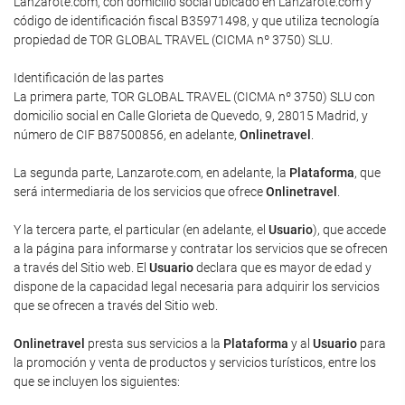
Lanzarote.com, con domicilio social ubicado en Lanzarote.com y
código de identificación fiscal B35971498, y que utiliza tecnología
propiedad de TOR GLOBAL TRAVEL (CICMA nº 3750) SLU.
Identificación de las partes
La primera parte, TOR GLOBAL TRAVEL (CICMA nº 3750) SLU con
domicilio social en Calle Glorieta de Quevedo, 9, 28015 Madrid, y
número de CIF B87500856, en adelante,
Onlinetravel
.
La segunda parte, Lanzarote.com, en adelante, la
Plataforma
, que
será intermediaria de los servicios que ofrece
Onlinetravel
.
Y la tercera parte, el particular (en adelante, el
Usuario
), que accede
a la página para informarse y contratar los servicios que se ofrecen
a través del Sitio web. El
Usuario
declara que es mayor de edad y
dispone de la capacidad legal necesaria para adquirir los servicios
que se ofrecen a través del Sitio web.
Onlinetravel
presta sus servicios a la
Plataforma
y al
Usuario
para
la promoción y venta de productos y servicios turísticos, entre los
que se incluyen los siguientes: