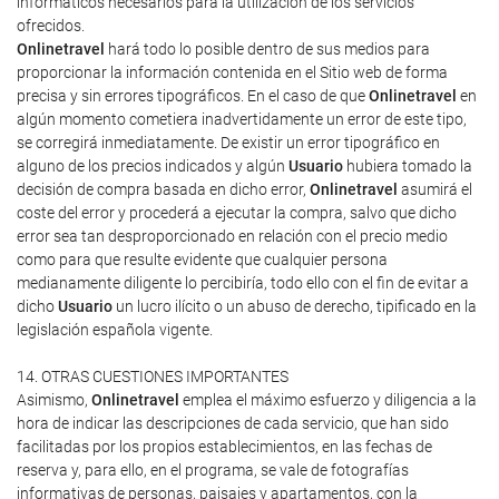
informáticos necesarios para la utilización de los servicios
ofrecidos.
Onlinetravel
hará todo lo posible dentro de sus medios para
proporcionar la información contenida en el Sitio web de forma
precisa y sin errores tipográficos. En el caso de que
Onlinetravel
en
algún momento cometiera inadvertidamente un error de este tipo,
se corregirá inmediatamente. De existir un error tipográfico en
alguno de los precios indicados y algún
Usuario
hubiera tomado la
decisión de compra basada en dicho error,
Onlinetravel
asumirá el
coste del error y procederá a ejecutar la compra, salvo que dicho
error sea tan desproporcionado en relación con el precio medio
como para que resulte evidente que cualquier persona
medianamente diligente lo percibiría, todo ello con el fin de evitar a
dicho
Usuario
un lucro ilícito o un abuso de derecho, tipificado en la
legislación española vigente.
14. OTRAS CUESTIONES IMPORTANTES
Asimismo,
Onlinetravel
emplea el máximo esfuerzo y diligencia a la
hora de indicar las descripciones de cada servicio, que han sido
facilitadas por los propios establecimientos, en las fechas de
reserva y, para ello, en el programa, se vale de fotografías
informativas de personas, paisajes y apartamentos, con la