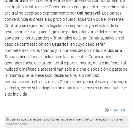
Onlinetravel
rechaza expresamente someterse voluntariamente a
las Juntas Arbitrales de Consumo o a cualquier otro procedimiento
arbitral no aceptado expresamente por
Onlinetravel
. Las partes,
con renuncia expresa a su propio fuero, acuerdan que el presente
Contrato se regirá por la legislación española, y a efectos de la
resolución de cualquier litigio que pudiera derivarse del mismo, se
someten a los Juzgados y Tribunales de Gran Canaria, salvo en el
caso de contratación con
Usuario
s, en cuyo caso serán
competentes los Juzgados y Tribunales del domicilio del
Usuario
.
Si cualquier cláusula incluida en las presentes Condiciones
generales fuese declarada, total o parcialmente, nula o ineficaz, tal
nulidad o ineficacia afectará tan solo a dicha disposición o parte de
la misma que hubiese sido declarada nula o ineficaz,
permaneciendo el resto de las Condiciones generales en pleno vigor
y efecto, como si tal disposición o parte de la misma nunca hubiese
sido incluida.
Imprimir
Si quieres guardar estas condiciones, accede al menú de tu navegador y clica en
"Guardar como..."