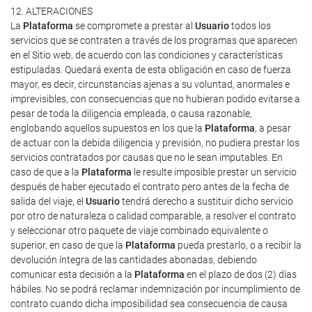
12. ALTERACIONES
La
Plataforma
se compromete a prestar al
Usuario
todos los
servicios que se contraten a través de los programas que aparecen
en el Sitio web, de acuerdo con las condiciones y características
estipuladas. Quedará exenta de esta obligación en caso de fuerza
mayor, es decir, circunstancias ajenas a su voluntad, anormales e
imprevisibles, con consecuencias que no hubieran podido evitarse a
pesar de toda la diligencia empleada, o causa razonable,
englobando aquellos supuestos en los que la
Plataforma
, a pesar
de actuar con la debida diligencia y previsión, no pudiera prestar los
servicios contratados por causas que no le sean imputables. En
caso de que a la
Plataforma
le resulte imposible prestar un servicio
después de haber ejecutado el contrato pero antes de la fecha de
salida del viaje, el
Usuario
tendrá derecho a sustituir dicho servicio
por otro de naturaleza o calidad comparable, a resolver el contrato
y seleccionar otro paquete de viaje combinado equivalente o
superior, en caso de que la
Plataforma
pueda prestarlo, o a recibir la
devolución íntegra de las cantidades abonadas, debiendo
comunicar esta decisión a la
Plataforma
en el plazo de dos (2) días
hábiles. No se podrá reclamar indemnización por incumplimiento de
contrato cuando dicha imposibilidad sea consecuencia de causa