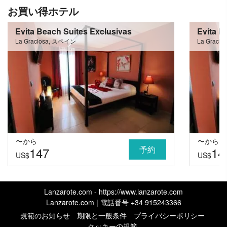
お買い得ホテル
Evita Beach Suites Exclusivas
Evita B
La Graciosa, スペイン
La Graci
〜から
〜から
予約
147
14
US$
US$
Lanzarote.com - https://www.lanzarote.com
Lanzarote.com | 電話番号
+34 915243366
規範のお知らせ
期限と一般条件
プライバシーポリシー
クッキーの規範