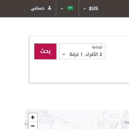
US$
حسابي
الإقامة
الإقامة
بحث
2
الأفراد
,
1
غرفة
+
−