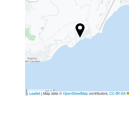
1 mi
|
Map data ©
OpenStreetMap
contributors,
CC-BY-SA
Leaflet