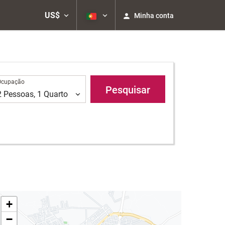
US$
Minha conta
upação
Ocupação
Pesquisar
2
Pessoas
,
1
Quarto
+
−