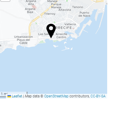
1 mi
Leaflet
|
Map data ©
OpenStreetMap
contributors,
CC-BY-SA