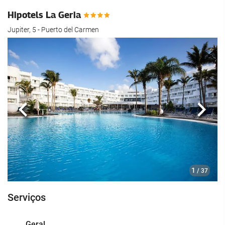
Hipotels La Geria
Jupiter, 5 - Puerto del Carmen
Anterior
Segui
1
/ 37
Serviços
Geral