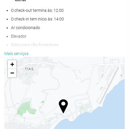
O check-out termina às: 12:00
O check-in tem início às: 14:00
Ar condicionado
Elevador
Salas para não-fumadores
Proibido fumar em todas as áreas
Mais serviços
Zona de fumadores
+
Não admite animais
−
Activities
Acesso à praia
Desportos de Água
Ténis
Ping-pong