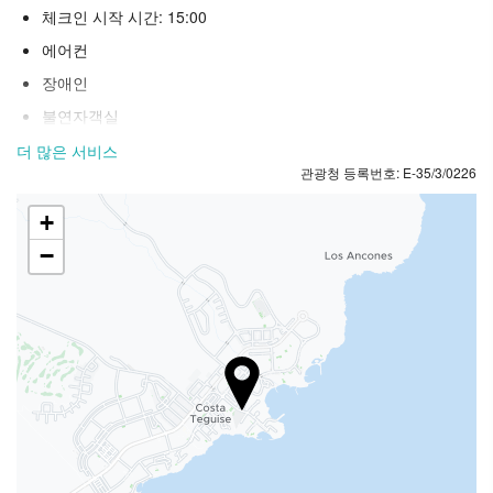
체크인 시작 시간: 15:00
에어컨
장애인
불연자객실
흡연 구역
더 많은 서비스
관광청 등록번호: E-35/3/0226
애완동물 동반 금지
+
리셉션 서비스
−
24시간 프런트 데스크
수하물 보관소
안전
투어 데스크
티켓 서비스
전용 체크인/체크아웃