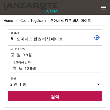
Home
Costa Teguise
오아시스 란츠 비치 메이트
.
목적지
.
체크인 날짜
체크아웃 날짜
인
인원
원
2
인
,
1
방
검색