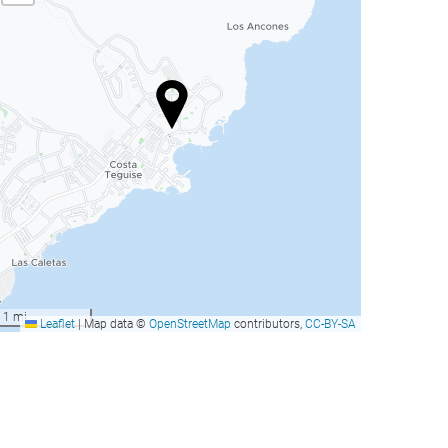
1 mi
Leaflet
|
Map data ©
OpenStreetMap
contributors,
CC-BY-SA