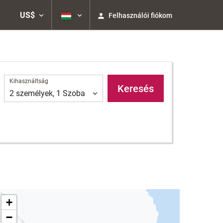
US$
Felhasználói fiókom
Kihasználtság
Kihasználtság
Keresés
2
személyek
,
1
Szoba
+
−