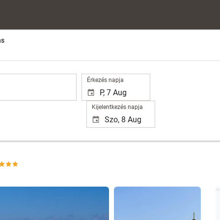
ns
.
Érkezés napja
Kijelentkezés napja
102 fotók megtekintése