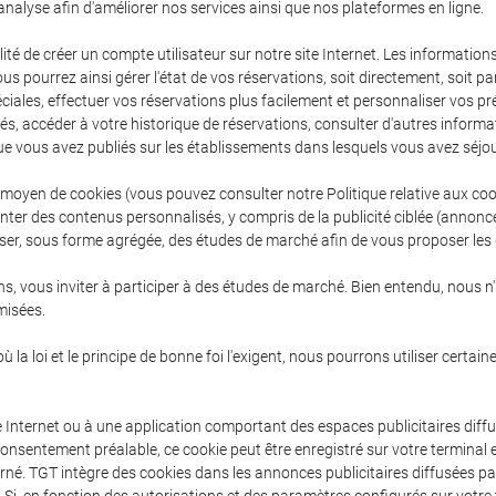
nalyse afin d'améliorer nos services ainsi que nos plateformes en ligne.
ité de créer un compte utilisateur sur notre site Internet. Les informatio
pourrez ainsi gérer l'état de vos réservations, soit directement, soit par
péciales, effectuer vos réservations plus facilement et personnaliser vos 
s, accéder à votre historique de réservations, consulter d'autres infor
que vous avez publiés sur les établissements dans lesquels vous avez séjo
 moyen de cookies (vous pouvez consulter notre Politique relative aux co
er des contenus personnalisés, y compris de la publicité ciblée (annonces
aliser, sous forme agrégée, des études de marché afin de vous proposer les
, vous inviter à participer à des études de marché. Bien entendu, nous n
misées.
 la loi et le principe de bonne foi l'exigent, nous pourrons utiliser certai
 Internet ou à une application comportant des espaces publicitaires diffu
onsentement préalable, ce cookie peut être enregistré sur votre terminal 
erné. TGT intègre des cookies dans les annonces publicitaires diffusées p