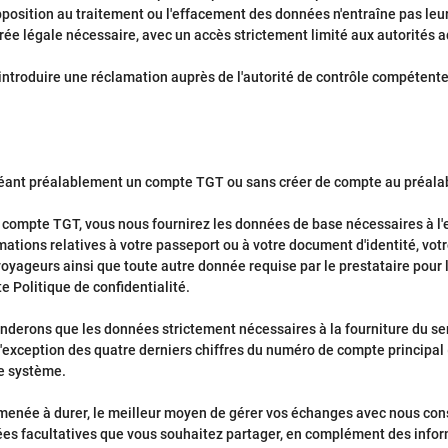
 l'opposition au traitement ou l'effacement des données n'entraîne pas 
ée légale nécessaire, avec un accès strictement limité aux autorités a
introduire une réclamation auprès de l'autorité de contrôle compétent
n créant préalablement un compte TGT ou sans créer de compte au préala
 compte TGT, vous nous fournirez les données de base nécessaires à l'e
rmations relatives à votre passeport ou à votre document d'identité, vo
oyageurs ainsi que toute autre donnée requise par le prestataire pour
 Politique de confidentialité.
derons que les données strictement nécessaires à la fourniture du serv
 l'exception des quatre derniers chiffres du numéro de compte principal
re système.
menée à durer, le meilleur moyen de gérer vos échanges avec nous cons
nées facultatives que vous souhaitez partager, en complément des inform