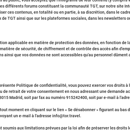
u public, vous acceptez que l'intégralité de leur contenu (y compris vot
es différents forums constituant la communauté TGT, sur notre site Int
ser ces contenus, en totalité ou en partie, à sa discrétion, dans le 
x de TGT ainsi que sur les plateformes sociales, dans les newsletters
tion applicable en matière de protection des données, en fonction de l
atière de sécurité, de chiffrement et de contrôle des accès afin d'emp
s ainsi que vos données ne sont accessibles qu'au personnel dûment a
ente Politique de confidentialité, vous pouvez exercer vos droits à la p
/ou de retrait de votre consentement en nous adressant une demande acc
28015 Madrid, soit par fax au numéro 915242400, soit par e-mail à l'adre
out moment en cliquant sur le lien « Se désabonner » figurant au bas 
voyant un e-mail à l'adresse info@tor.travel.
 soumis aux limitations prévues par la loi afin de préserver les droits l