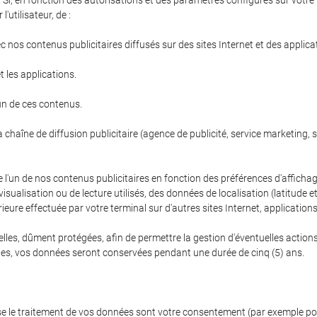
el. Si, en fonction des autorisations et des paramètres configurés sur votr
'utilisateur, de :
c nos contenus publicitaires diffusés sur des sites Internet et des applicat
et les applications.
un de ces contenus.
haîne de diffusion publicitaire (agence de publicité, service marketing, sit
e l'un de nos contenus publicitaires en fonction des préférences d'affichage
e visualisation ou de lecture utilisés, des données de localisation (latitude
ieure effectuée par votre terminal sur d'autres sites Internet, application
es, dûment protégées, afin de permettre la gestion d'éventuelles actions e
bles, vos données seront conservées pendant une durée de cinq (5) ans.
ose le traitement de vos données sont votre consentement (par exemple pou