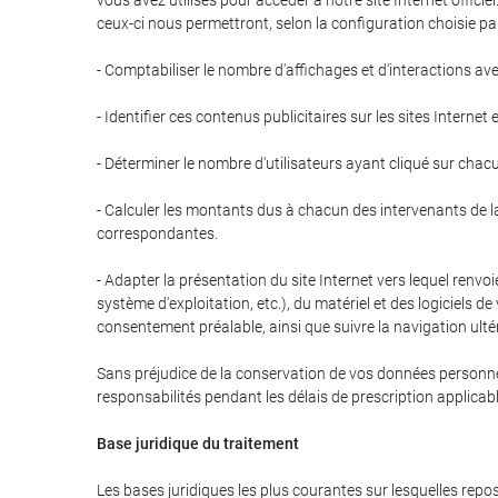
vous avez utilisés pour accéder à notre site Internet offici
ceux-ci nous permettront, selon la configuration choisie par l
- Comptabiliser le nombre d'affichages et d'interactions ave
- Identifier ces contenus publicitaires sur les sites Internet 
- Déterminer le nombre d'utilisateurs ayant cliqué sur chac
- Calculer les montants dus à chacun des intervenants de la c
correspondantes.
- Adapter la présentation du site Internet vers lequel renvoi
système d'exploitation, etc.), du matériel et des logiciels d
consentement préalable, ainsi que suivre la navigation ultér
Sans préjudice de la conservation de vos données personnell
responsabilités pendant les délais de prescription applica
Base juridique du traitement
Les bases juridiques les plus courantes sur lesquelles rep