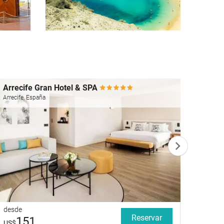
Arrecife Gran Hotel & SPA
Parad
Arrecife, España
Costa T
desde
desde
Reservar
151
4
US$
US$